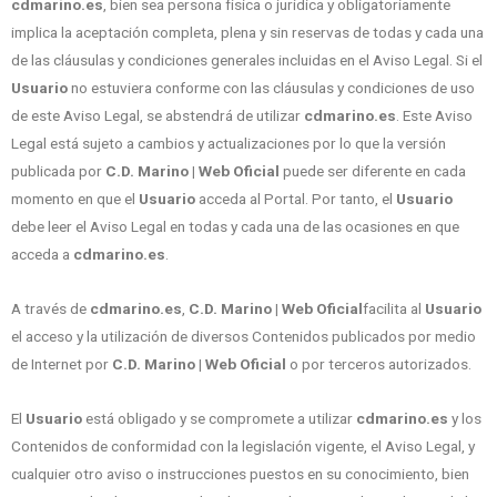
cdmarino.es
, bien sea persona física o jurídica y obligatoriamente
implica la aceptación completa, plena y sin reservas de todas y cada una
de las cláusulas y condiciones generales incluidas en el Aviso Legal. Si el
Usuario
no estuviera conforme con las cláusulas y condiciones de uso
de este Aviso Legal, se abstendrá de utilizar
cdmarino.es
. Este Aviso
Legal está sujeto a cambios y actualizaciones por lo que la versión
publicada por
C.D. Marino | Web Oficial
puede ser diferente en cada
momento en que el
Usuario
acceda al Portal. Por tanto, el
Usuario
debe leer el Aviso Legal en todas y cada una de las ocasiones en que
acceda a
cdmarino.es
.
A través de
cdmarino.es
,
C.D. Marino | Web Oficial
facilita al
Usuario
el acceso y la utilización de diversos Contenidos publicados por medio
de Internet por
C.D. Marino | Web Oficial
o por terceros autorizados.
El
Usuario
está obligado y se compromete a utilizar
cdmarino.es
y los
Contenidos de conformidad con la legislación vigente, el Aviso Legal, y
cualquier otro aviso o instrucciones puestos en su conocimiento, bien