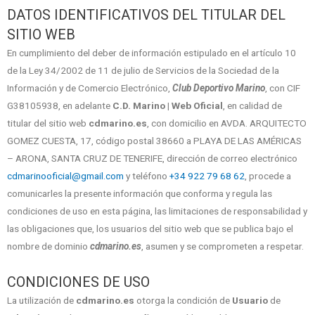
DATOS IDENTIFICATIVOS DEL TITULAR DEL
SITIO WEB
En cumplimiento del deber de información estipulado en el artículo 10
de la Ley 34/2002 de 11 de julio de Servicios de la Sociedad de la
Información y de Comercio Electrónico,
Club Deportivo Marino
, con CIF
G38105938, en adelante
C.D. Marino | Web Oficial
, en calidad de
titular del sitio web
cdmarino.es
, con domicilio en AVDA. ARQUITECTO
GOMEZ CUESTA, 17, código postal 38660 a PLAYA DE LAS AMÉRICAS
– ARONA, SANTA CRUZ DE TENERIFE, dirección de correo electrónico
cdmarinooficial@gmail.com
y teléfono
+34 922 79 68 62
, procede a
comunicarles la presente información que conforma y regula las
condiciones de uso en esta página, las limitaciones de responsabilidad y
las obligaciones que, los usuarios del sitio web que se publica bajo el
nombre de dominio
cdmarino.es
, asumen y se comprometen a respetar.
CONDICIONES DE USO
La utilización de
cdmarino.es
otorga la condición de
Usuario
de