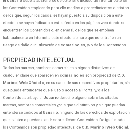
El
Usuario
deberá abstenerse de obtener e incluso de intentar obtener
los Contenidos empleando para ello medios o procedimientos distintos
de los que, según los casos, se hayan puesto a su disposición a este
efecto o se hayan indicado a este efecto en las páginas web donde se
encuentren los Contenidos o, en general, de los que se empleen
habitualmente en Internet a este efecto siempre que no entrañen un
riesgo de daño o inutilización de
cdmarino.es
, y/o de los Contenidos.
PROPIEDAD INTELECTUAL
Todas las marcas, nombres comerciales o signos distintivos de
cualquier clase que aparecen en
cdmarino.es
son propiedad de
C.D.
Marino | Web Oficial
o, en su caso, de sus respectivos propietarios, sin
que pueda entenderse que el uso o acceso al Portal y/o a los
Contenidos atribuya al
Usuario
derecho alguno sobre las citadas
marcas, nombres comerciales y/o signos distintivos y sin que puedan
entenderse cedidos al
Usuario
, ninguno de los derechos de explotación
que existen o puedan existir sobre dichos Contenidos. De igual modo
los Contenidos son propiedad intelectual de
C.D. Marino | Web Oficial
,