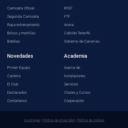
Camiseta Oficial
RFEF
Segunda Camiseta
FTF
Ropa entrenamiento
Arona
Bolsos y mochilas
Cabildo Tenerife
Botellas
Gobierno de Canarias
Novedades
Academia
Primer Equipo
Acerca de
Cantera
Instalaciones
El Club
Servicios
Destacados
Clases y Cursos
Contáctenos
Cooperación
Aviso legal
|
Política de privacidad
|
Política de cookies