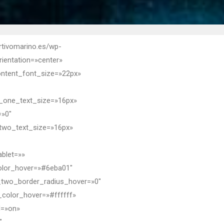
rtivomarino.es/wp-
rientation=»center»
content_font_size=»22px»
n_one_text_size=»16px»
=»0″
two_text_size=»16px»
ablet=»»
color_hover=»#6eba01″
_two_border_radius_hover=»0″
color_hover=»#ffffff»
d=»on»
″