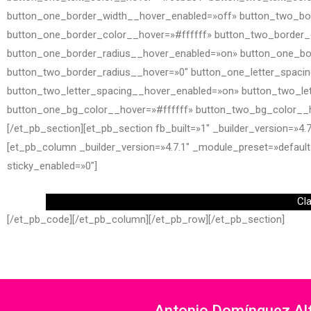
button_one_border_width__hover_enabled=»off» button_two_bo
button_one_border_color__hover=»#ffffff» button_two_border_
button_one_border_radius__hover_enabled=»on» button_one_bo
button_two_border_radius__hover=»0″ button_one_letter_spaci
button_two_letter_spacing__hover_enabled=»on» button_two_le
button_one_bg_color__hover=»#ffffff» button_two_bg_color__h
[/et_pb_section][et_pb_section fb_built=»1″ _builder_version=»4
[et_pb_column _builder_version=»4.7.1″ _module_preset=»default
sticky_enabled=»0″]
Cl
[/et_pb_code][/et_pb_column][/et_pb_row][/et_pb_section]
Antonio Domínguez Alfo