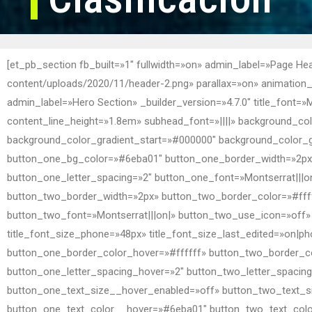
[et_pb_section fb_built=»1″ fullwidth=»on» admin_label=»Page He
content/uploads/2020/11/header-2.png» parallax=»on» animation_di
admin_label=»Hero Section» _builder_version=»4.7.0″ title_font=»
content_line_height=»1.8em» subhead_font=»||||» background_col
background_color_gradient_start=»#000000″ background_color_g
button_one_bg_color=»#6eba01″ button_one_border_width=»2px
button_one_letter_spacing=»2″ button_one_font=»Montserrat||
button_two_border_width=»2px» button_two_border_color=»#ffff
button_two_font=»Montserrat|||on|» button_two_use_icon=»off» m
title_font_size_phone=»48px» title_font_size_last_edited=»on
button_one_border_color_hover=»#ffffff» button_two_border_c
button_one_letter_spacing_hover=»2″ button_two_letter_spacin
button_one_text_size__hover_enabled=»off» button_two_text_s
button_one_text_color__hover=»#6eba01″ button_two_text_col