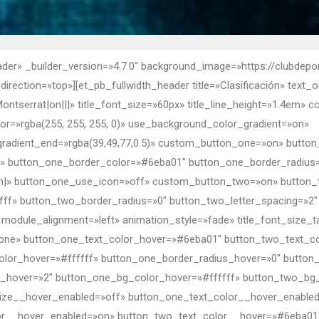
ader» _builder_version=»4.7.0″ background_image=»https://clubdepo
rection=»top»][et_pb_fullwidth_header title=»Clasificación» text_o
Montserrat|on|||» title_font_size=»60px» title_line_height=»1.4em» 
or=»rgba(255, 255, 255, 0)» use_background_color_gradient=»on»
radient_end=»rgba(39,49,77,0.5)» custom_button_one=»on» butto
» button_one_border_color=»#6eba01″ button_one_border_radius
|on|» button_one_use_icon=»off» custom_button_two=»on» button_
ff» button_two_border_radius=»0″ button_two_letter_spacing=»2″
odule_alignment=»left» animation_style=»fade» title_font_size_t
|phone» button_one_text_color_hover=»#6eba01″ button_two_text_
olor_hover=»#ffffff» button_one_border_radius_hover=»0″ button
g_hover=»2″ button_one_bg_color_hover=»#ffffff» button_two_bg_
ize__hover_enabled=»off» button_one_text_color__hover_enable
or__hover_enabled=»on» button_two_text_color__hover=»#6eba01