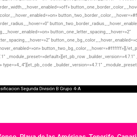
rder_width__hover_enabled=»off» button_one_border_color__hov
color__hover_enabled=»on» button_two_border_color__hover=»#f
rder_radius__hover=»0″ button_two_border_radius__hover_enabl
ng__hover_enabled=»on» button_one_letter_spacing__hover=»2″
tter_spacing__hover=»2″ button_one_bg_color__hover_enabled=»
over_enabled=»on» button_two_bg_color__hover=»#ffffff»][/et_pb
.7.1″ _module_preset=»default»][et_pb_row _builder_version=»4.7.1″
» type=»4_4″][et_pb_code _builder_version=»4.7.1″ _module_preset
asificacion Segunda División B Grupo 4-A
nso, Playa de las Américas, Tenerife, Canar