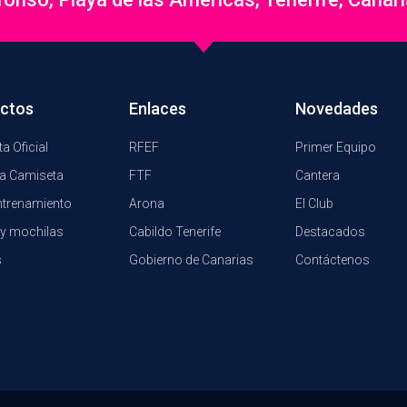
ctos
Enlaces
Novedades
a Oficial
RFEF
Primer Equipo
a Camiseta
FTF
Cantera
ntrenamiento
Arona
El Club
y mochilas
Cabildo Tenerife
Destacados
s
Gobierno de Canarias
Contáctenos