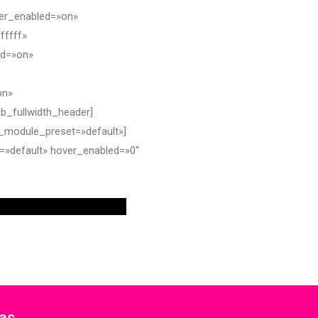
er_enabled=»on»
fffff»
ed=»on»
on»
_fullwidth_header]
 _module_preset=»default»]
=»default» hover_enabled=»0″
ias