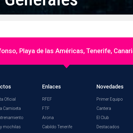
nso, Playa de las Américas, Tenerife, Canar
ctos
Enlaces
Novedades
a Oficial
RFEF
Primer Equipo
a Camiseta
FTF
Cantera
ntrenamiento
Arona
El Club
y mochilas
Cabildo Tenerife
Destacados