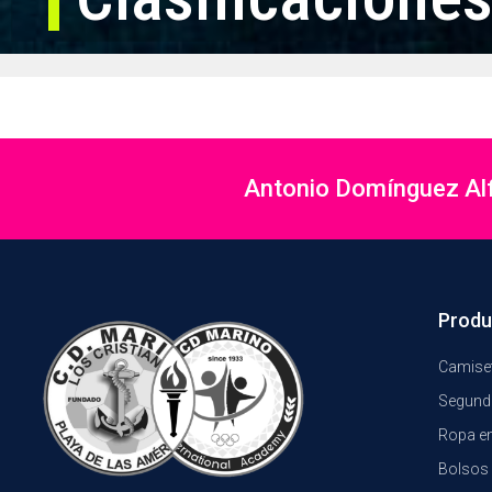
Antonio Domínguez Alfo
Produ
Camiset
Segund
Ropa e
Bolsos 