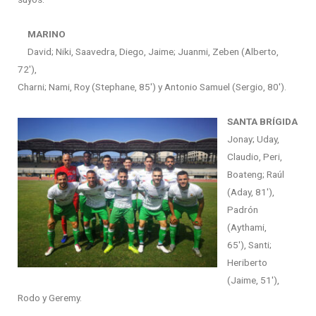
MARINO
David; Niki, Saavedra, Diego, Jaime; Juanmi, Zeben (Alberto,
72′),
Charni; Nami, Roy (Stephane, 85′) y Antonio Samuel (Sergio, 80′).
SANTA BRÍGIDA
Jonay; Uday,
Claudio, Peri,
Boateng; Raúl
(Aday, 81′),
Padrón
(Aythami,
65′), Santi;
Heriberto
(Jaime, 51′),
Rodo y Geremy.