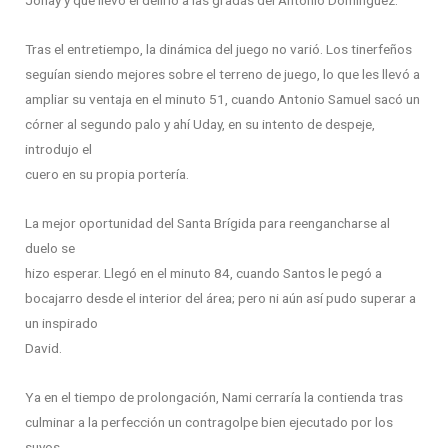
Jonay y que llevó el delirio a las gradas del Antonio Domínguez.
Tras el entretiempo, la dinámica del juego no varió. Los tinerfeños
seguían siendo mejores sobre el terreno de juego, lo que les llevó a
ampliar su ventaja en el minuto 51, cuando Antonio Samuel sacó un
córner al segundo palo y ahí Uday, en su intento de despeje,
introdujo el
cuero en su propia portería.
La mejor oportunidad del Santa Brígida para reengancharse al
duelo se
hizo esperar. Llegó en el minuto 84, cuando Santos le pegó a
bocajarro desde el interior del área; pero ni aún así pudo superar a
un inspirado
David.
Ya en el tiempo de prolongación, Nami cerraría la contienda tras
culminar a la perfección un contragolpe bien ejecutado por los
suyos.