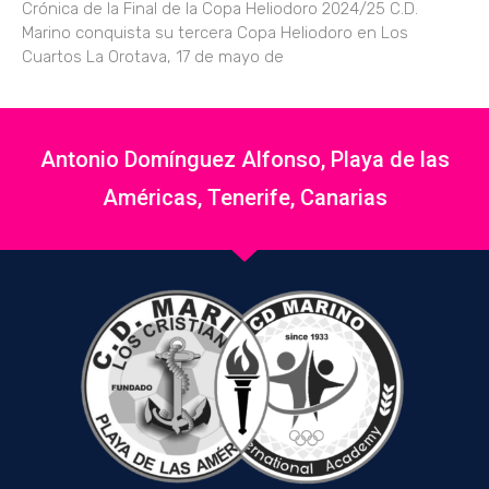
Crónica de la Final de la Copa Heliodoro 2024/25 C.D.
Marino conquista su tercera Copa Heliodoro en Los
Cuartos La Orotava, 17 de mayo de
Antonio Domínguez Alfonso, Playa de las
Américas, Tenerife, Canarias