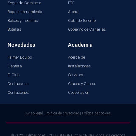
Segunda Camiseta
FTF
Ropa entrenamiento
Arona
Bolsos y mochilas
Cabildo Tenerife
Botellas
Gobierno de Canarias
Novedades
Academia
Primer Equipo
Acerca de
Cantera
Instalaciones
El Club
Servicios
Destacados
Clases y Cursos
Contáctenos
Cooperación
Aviso legal
|
Política de privacidad
|
Política de cookies
© 2022 - cdmarino.es - CLUB DEPORTIVO MARINO Todos los derechos