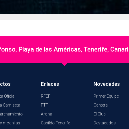
nso, Playa de las Américas, Tenerife, Canar
ctos
Enlaces
Novedades
a Oficial
RFEF
Primer Equipo
a Camiseta
FTF
Cantera
ntrenamiento
Arona
El Club
y mochilas
Cabildo Tenerife
Destacados