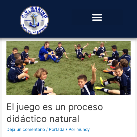
#juegos
El juego es un proceso
didáctico natural
Deja un comentario
/
Portada
/ Por
mundy