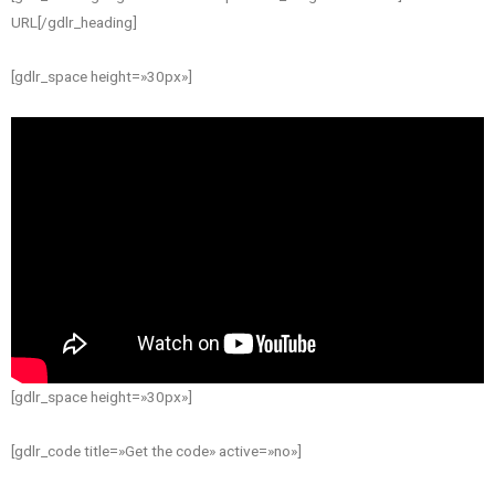
URL[/gdlr_heading]
[gdlr_space height=»30px»]
[gdlr_space height=»30px»]
[gdlr_code title=»Get the code» active=»no»]