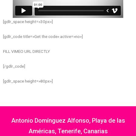
[gdlr_space height=»30px»]
[gdlr_code title=»Get the code» active=»no»]
FILL VIMEO URL DIRECTLY
[/gdlr_code]
[gdlr_space height=»80px»]
Antonio Domínguez Alfonso, Playa de las
Américas, Tenerife, Canarias