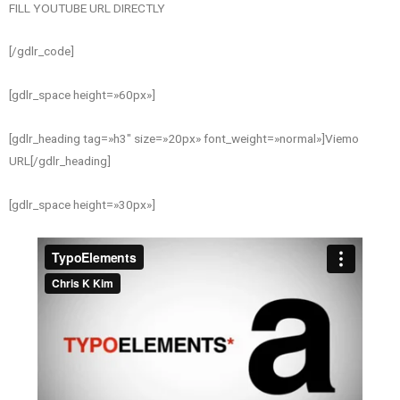
FILL YOUTUBE URL DIRECTLY
[/gdlr_code]
[gdlr_space height=»60px»]
[gdlr_heading tag=»h3″ size=»20px» font_weight=»normal»]Viemo
URL[/gdlr_heading]
[gdlr_space height=»30px»]