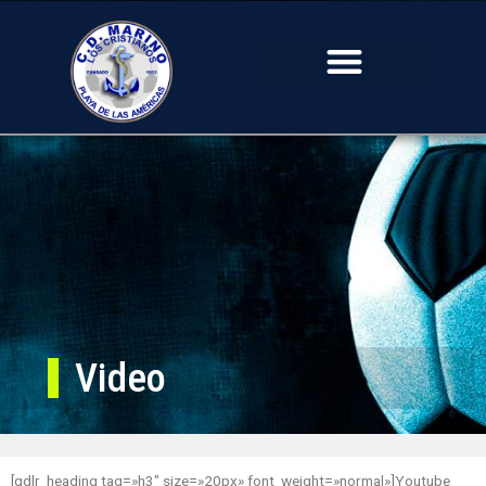
Video
[gdlr_heading tag=»h3″ size=»20px» font_weight=»normal»]Youtube