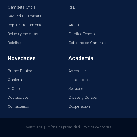
Camiseta Oficial
RFEF
Segunda Camiseta
FTF
Ropa entrenamiento
Arona
Bolsos y mochilas
Cabildo Tenerife
Botellas
Gobierno de Canarias
Novedades
Academia
Primer Equipo
Acerca de
Cantera
Instalaciones
El Club
Servicios
Destacados
Clases y Cursos
Contáctenos
Cooperación
Aviso legal
|
Política de privacidad
|
Política de cookies