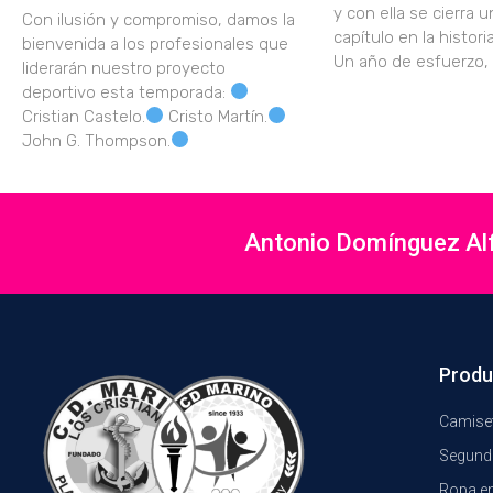
y con ella se cierra 
Con ilusión y compromiso, damos la
capítulo en la histori
bienvenida a los profesionales que
Un año de esfuerzo,
liderarán nuestro proyecto
deportivo esta temporada:
Cristian Castelo.
Cristo Martín.
John G. Thompson.
Antonio Domínguez Alfo
Produ
Camiset
Segund
Ropa e