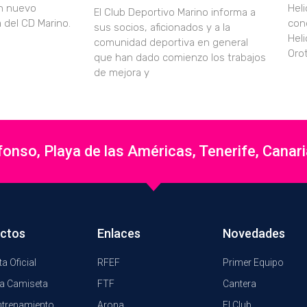
un nuevo
Hel
El Club Deportivo Marino informa a
a del CD Marino.
con
sus socios, aficionados y a la
Hel
comunidad deportiva en general
Oro
que han dado comienzo los trabajos
de mejora y
nso, Playa de las Américas, Tenerife, Canar
ctos
Enlaces
Novedades
a Oficial
RFEF
Primer Equipo
a Camiseta
FTF
Cantera
ntrenamiento
Arona
El Club