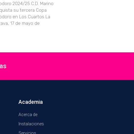
iodoro 2024/25 C.D. Marino
quista su tercera Copa
iodoro en Los Cuartos La
tava, 17 de mayo de
ias
Academia
Acerca de
Instalaciones
Servicios