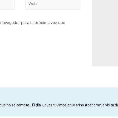
 navegador para la próxima vez que
El CD Marino pide ayuda y apela a la responsabilidad política para que no se cometa un nuevo atropello con el Estadio Antonio Domínguez