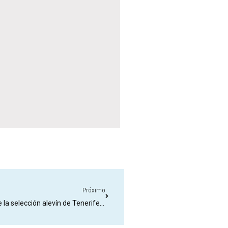
Próximo
El día jueves tuvimos en Marino Academy la visita de la selección alevín de Tenerife Sur.