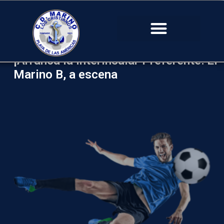
¡Arranca la Interinsular Preferente! El
Marino B, a escena