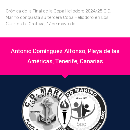
Crónica de la Final de la Copa Heliodoro 2024/25 C.D.
Marino conquista su tercera Copa Heliodoro en Los
Cuartos La Orotava, 17 de mayo de
Antonio Domínguez Alfonso, Playa de las
Américas, Tenerife, Canarias