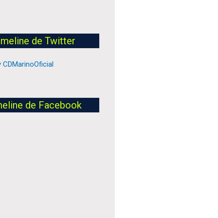
imeline de Twitter
 CDMarinoOficial
meline de Facebook