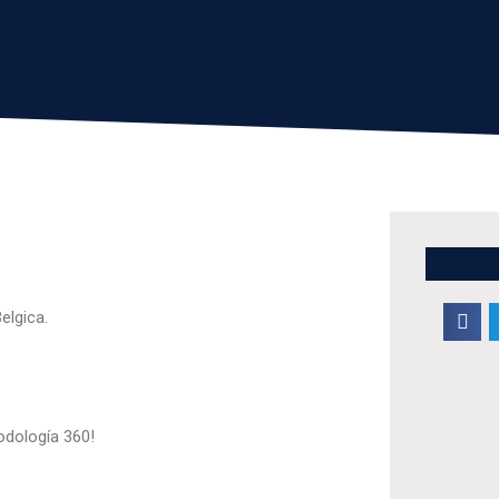
lgica.
odología 360!