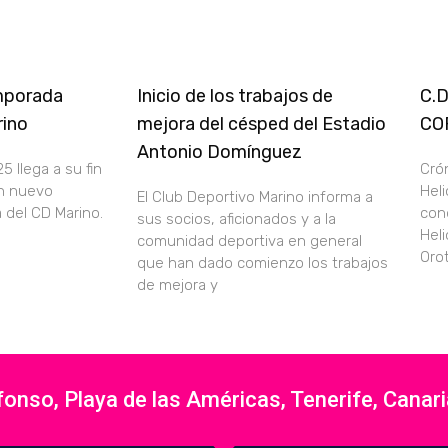
emporada
Inicio de los trabajos de
C.
rino
mejora del césped del Estadio
CO
Antonio Domínguez
 llega a su fin
Crón
un nuevo
Hel
El Club Deportivo Marino informa a
a del CD Marino.
con
sus socios, aficionados y a la
Hel
comunidad deportiva en general
Oro
que han dado comienzo los trabajos
de mejora y
nso, Playa de las Américas, Tenerife, Canar