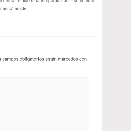
 hemos tenido esta temporada, por eso en este
añando” añade.
s campos obligatorios están marcados con