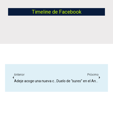
Timeline de Facebook
Anterior
Próximo
Adeje acoge una nueva cita con el waterpolo en los Juegos Cabildo
Duelo de “sures” en el Antonio Domínguez