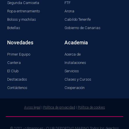
Segunda Camiseta
FTF
Ropa entrenamiento
Arona
Bolsos y mochilas
Cabildo Tenerife
Botellas
Gobierno de Canarias
Novedades
Academia
Primer Equipo
Acerca de
Cantera
Instalaciones
El Club
Servicios
Destacados
Clases y Cursos
Contáctenos
Cooperación
Aviso legal
|
Política de privacidad
|
Política de cookies
© 2022 - cdmarino.es - CLUB DEPORTIVO MARINO Todos los derechos