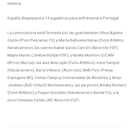
historia.
España desplazará a 14 jugadoras para enfrentarse a Portugal.
La convocatoria está formada por las guardametas Silvia Aguete
Outón (Poio Pescamar FS) y Marta Balbuena Navas (Futsi Atlético
Navalcarnero); las cierres Isabel García Carrión (Alcorcón FSF),
Mayte Mateo (Jimbee Roldán FSF); y Noelia Montoro (UCAM
ElPozo Murcia); las alas Ana Luján (Futsi Atlético); Irene Samper
(Navalcarnero), Berta Velasco (Alcorcón); Melli Pino (Penya
Esplugues AE); Consu Campoy (Universidad de Alicante); y Ampi
Jiménez (ASD Citta Di Montesilvano); las ala-pívots Amelia Romero
(Futsi Atlético) y Peque González (Navalcarnero Burela FS); y la
pívot Vanessa Sotelo (AD Alcorcón FSF).