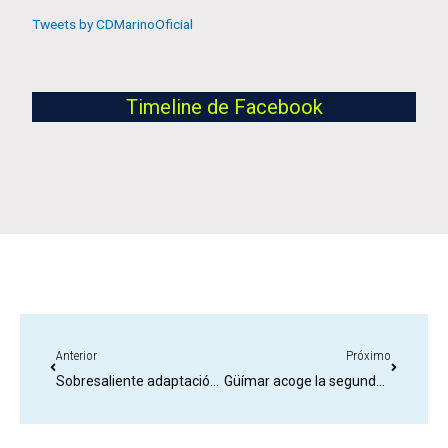
Tweets by CDMarinoOficial
Timeline de Facebook
Anterior
Próximo
Sobresaliente adaptación de Diego en el Albacete Balompié
Güímar acoge la segunda jornada de campo a través de los Juegos Cabildo