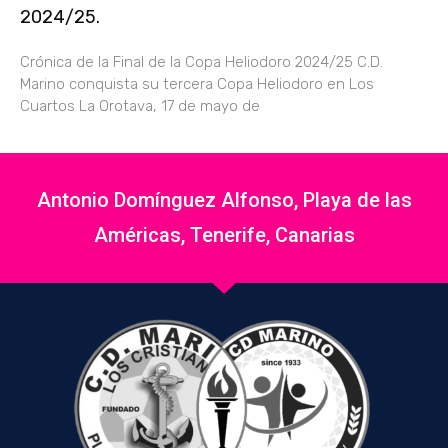
2024/25.
Crónica de la Final de la Copa Heliodoro 2024/25 C.D.
Marino conquista su tercera Copa Heliodoro en Los
Cuartos La Orotava, 17 de mayo de
Antonio Domínguez Alfonso, Playa de las
Américas, Tenerife, Canarias