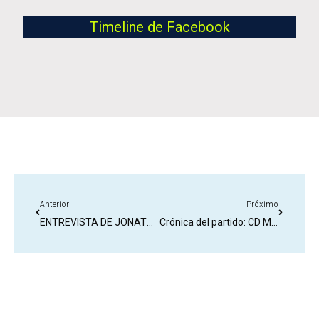
Timeline de Facebook
Anterior
Próximo
ENTREVISTA DE JONATHAN KORBLA EN RADIO OASISFM TENERIFE.
Crónica del partido: CD Marino 3-1 UD San Fernando (Jornada 15, Tercera RFEF)