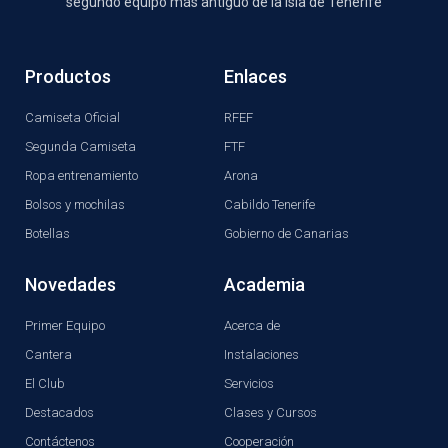
segundo equipo más antiguo de la isla de Tenerife
Productos
Enlaces
Camiseta Oficial
RFEF
Segunda Camiseta
FTF
Ropa entrenamiento
Arona
Bolsos y mochilas
Cabildo Tenerife
Botellas
Gobierno de Canarias
Novedades
Academia
Primer Equipo
Acerca de
Cantera
Instalaciones
El Club
Servicios
Destacados
Clases y Cursos
Contáctenos
Cooperación