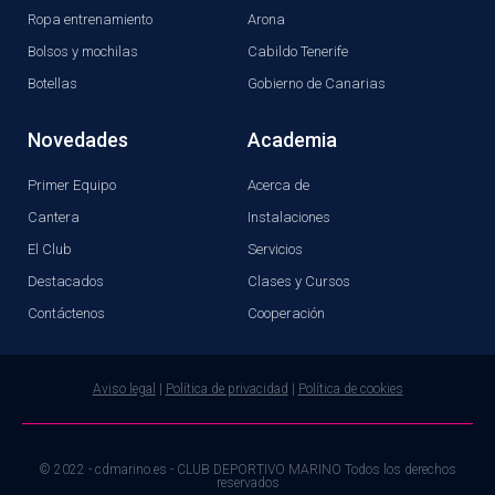
Ropa entrenamiento
Arona
Bolsos y mochilas
Cabildo Tenerife
Botellas
Gobierno de Canarias
Novedades
Academia
Primer Equipo
Acerca de
Cantera
Instalaciones
El Club
Servicios
Destacados
Clases y Cursos
Contáctenos
Cooperación
Aviso legal
|
Política de privacidad
|
Política de cookies
© 2022 - cdmarino.es - CLUB DEPORTIVO MARINO Todos los derechos
reservados