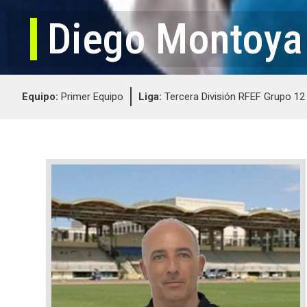
Diego Montoya
Equipo:
Primer Equipo
Liga:
Tercera División RFEF Grupo 12