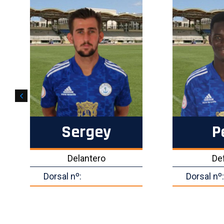
Sergey
P
Delantero
De
Dorsal nº:
Dorsal nº: