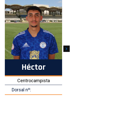
Héctor
Diop
Centrocampista
Delanter
Dorsal nº:
Dorsal nº: