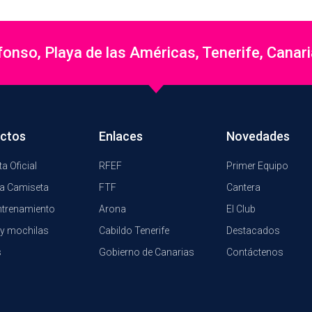
nso, Playa de las Américas, Tenerife, Canar
ctos
Enlaces
Novedades
a Oficial
RFEF
Primer Equipo
a Camiseta
FTF
Cantera
ntrenamiento
Arona
El Club
y mochilas
Cabildo Tenerife
Destacados
s
Gobierno de Canarias
Contáctenos