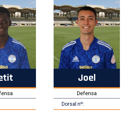
etit
Joel
fensa
Defensa
Dorsal nº: