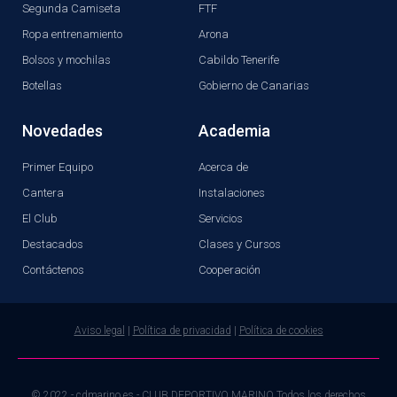
Segunda Camiseta
FTF
Ropa entrenamiento
Arona
Bolsos y mochilas
Cabildo Tenerife
Botellas
Gobierno de Canarias
Novedades
Academia
Primer Equipo
Acerca de
Cantera
Instalaciones
El Club
Servicios
Destacados
Clases y Cursos
Contáctenos
Cooperación
Aviso legal
|
Política de privacidad
|
Política de cookies
© 2022 - cdmarino.es - CLUB DEPORTIVO MARINO Todos los derechos