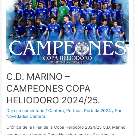
C.D. MARINO –
CAMPEONES COPA
HELIODORO 2024/25.
Deja un comentario
/
Cantera
,
Portada
,
Portada 2024
/ Por
Novedades Cantera
Crónica de la Final de la Copa Heliodoro 2024/25 C.D. Marino
conquista su tercera Copa Heliodoro en Los Cuartos La