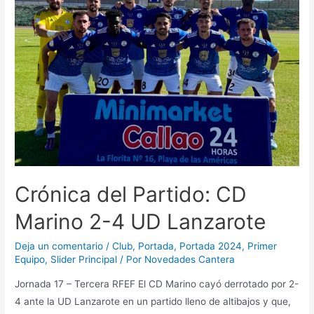
Crónica del Partido: CD
Marino 2-4 UD Lanzarote
Deja un comentario
/
Club
,
Portada
,
Portada 2024
,
Primer
Equipo
,
Slider Principal
/ Por
Novedades Cantera
Jornada 17 – Tercera RFEF El CD Marino cayó derrotado por 2-
4 ante la UD Lanzarote en un partido lleno de altibajos y que,