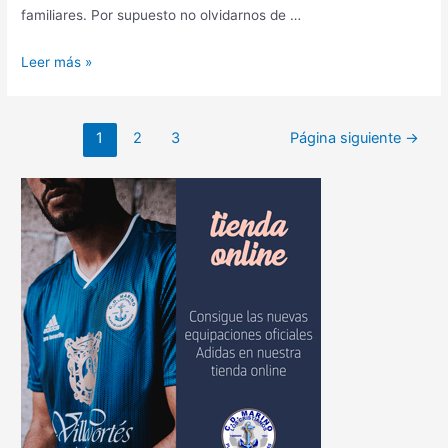
familiares. Por supuesto no olvidarnos de …
Leer más »
1
2
3
Página siguiente
→